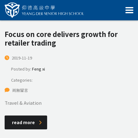
Focus on core delivers growth for
retailer trading
2019-11-19
Posted by:
Feng xi
Categories:
尚無留言
Travel & Aviation
read more