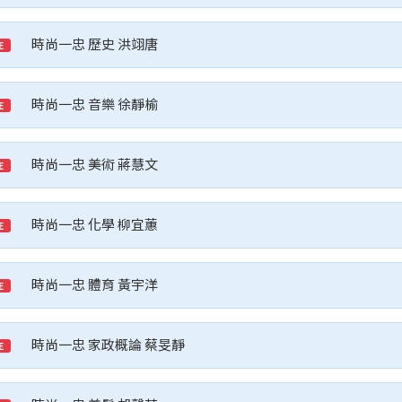
時尚一忠 歷史 洪翊唐
E
時尚一忠 音樂 徐靜榆
E
時尚一忠 美術 蔣慧文
E
時尚一忠 化學 柳宜蕙
E
時尚一忠 體育 黃宇洋
E
時尚一忠 家政概論 蔡旻靜
E