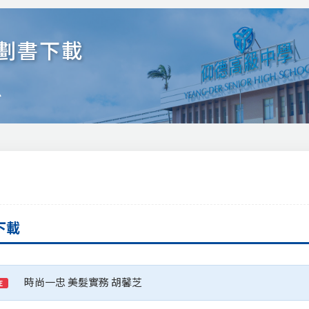
劃書下載
忠
下載
時尚一忠 美髮實務 胡馨芝
E