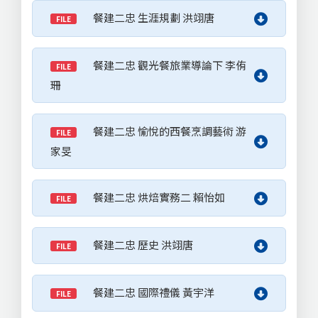
餐建二忠 生涯規劃 洪翊唐
FILE
餐建二忠 觀光餐旅業導論下 李侑
FILE
珊
餐建二忠 愉悅的西餐烹調藝術 游
FILE
家旻
餐建二忠 烘焙實務二 賴怡如
FILE
餐建二忠 歷史 洪翊唐
FILE
餐建二忠 國際禮儀 黃宇洋
FILE