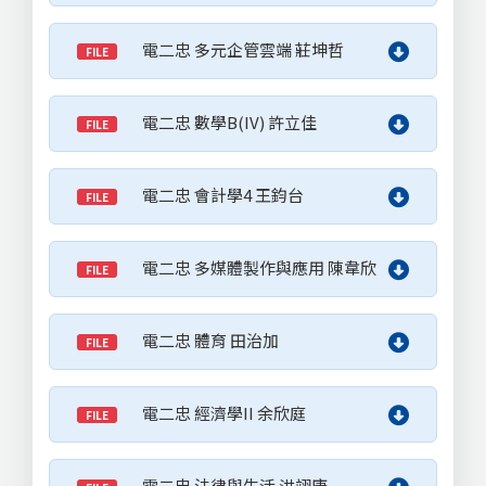
電二忠 多元企管雲端 莊坤哲
FILE
電二忠 數學B(IV) 許立佳
FILE
電二忠 會計學4 王鈞台
FILE
電二忠 多媒體製作與應用 陳韋欣
FILE
電二忠 體育 田治加
FILE
電二忠 經濟學II 余欣庭
FILE
電二忠 法律與生活 洪翊唐