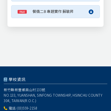
餐僑二B 專題實作 蘇敏昇
FILE
學校資訊
新竹縣新豐鄉員山村133號
NO.133, YUANSHAN, SINFONG TOWNSHIP, HSINCHU COUNTY
304, TAIWAN(R.O.C.)
電話
(03)559-2158