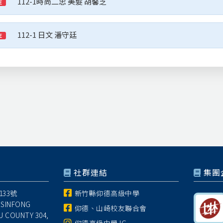
112-1時尚二忠 美髮 胡馨芝
E
112-1 日文 潘守廷
E
社群連結
集團
33號
新竹縣仰德高級中學
 SINFONG
仰德、山崎校友聯合會
U COUNTY 304,