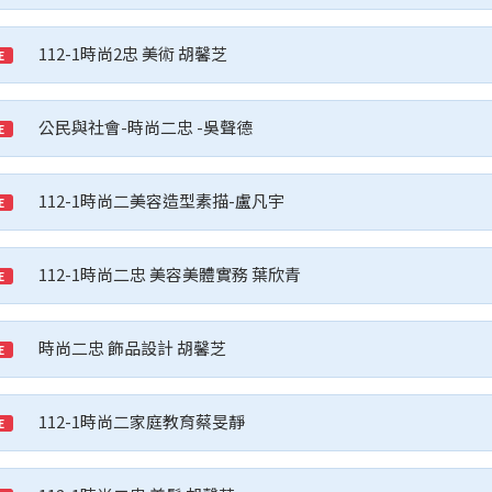
112-1時尚2忠 美術 胡馨芝
E
公民與社會-時尚二忠 -吳聲德
E
112-1時尚二美容造型素描-盧凡宇
E
112-1時尚二忠 美容美體實務 葉欣青
E
時尚二忠 飾品設計 胡馨芝
E
112-1時尚二家庭教育蔡旻靜
E