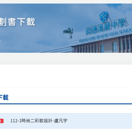
劃書下載
忠
下載
112-1時尚二彩妝設計-盧凡宇
E