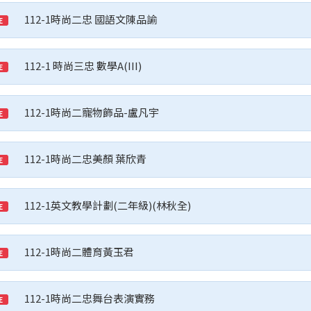
112-1時尚二忠 國語文陳品諭
E
112-1 時尚三忠 數學A(III)
E
112-1時尚二寵物飾品-盧凡宇
E
112-1時尚二忠美顏 葉欣青
E
112-1英文教學計劃(二年級)(林秋全)
E
112-1時尚二體育黃玉君
E
112-1時尚二忠舞台表演實務
E