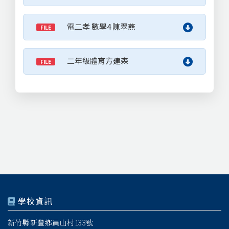
電二孝 數學4 陳翠燕
FILE
二年級體育方建森
FILE
學校資訊
新竹縣新豐鄉員山村133號