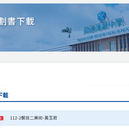
劃書下載
忠
下載
112-2餐技二美術-黃玉君
E