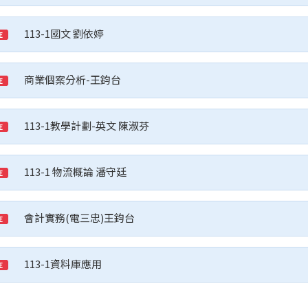
113-1國文 劉依婷
E
商業個案分析-王鈞台
E
113-1教學計劃-英文 陳淑芬
E
113-1 物流概論 潘守廷
E
會計實務(電三忠)王鈞台
E
113-1資料庫應用
E