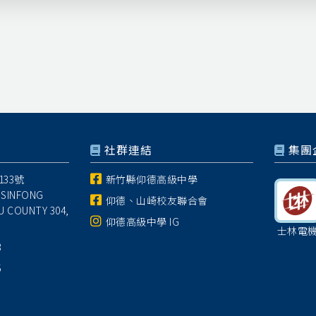
社群連結
集團
33號
新竹縣仰德高級中學
 SINFONG
仰德、山崎校友聯合會
U COUNTY 304,
仰德高級中學 IG
士林電
8
5