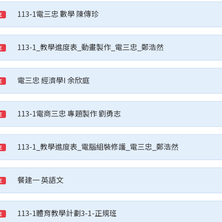
113-1電三忠 數學 陳傳珍
E
113-1_教學進度表_動畫製作_電三忠_鄭浩然
E
電三忠 經濟學I 余欣庭
E
113-1電商三忠 專題製作 劉勇志
E
113-1_教學進度表_電腦組裝修護_電三忠_鄭浩然
E
餐建一 英語文
E
113-1體育教學計劃3-1-正規班
E