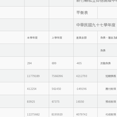
新竹縣私立仰德高級中
平衡表
中華民國九十七學年度
本學年度
上學年度
差異金額
負債、基金及
負債
294
699
-405
流動負債
11779189
7566396
4212793
短期債務
412254
561450
-149196
應付款項
83925
67375
16550
預收款項
12275662
8195920
4079742
代收款項