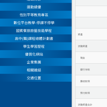
運動績優
性別平等教育專區
數位平台教學-停課不停學
國賓餐旅廚藝技能學程
資產
高中(職)課程總體計劃書
學生學習歷程
流動資產
優質化網站
現金
企業集團
相關連結
銀行存款
交通位置
應收款項
預付款項
流動資產合計