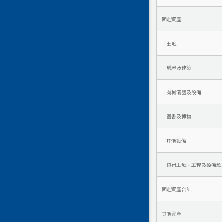
固定資產
土地
房屋及建築
機械儀器及設備
圖書及博物
其他設備
預付土地、工程及設備款
固定資產合計
其他資產