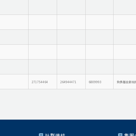
271754464
264944471
6809993
負債基金餘絀
社群連結
集團