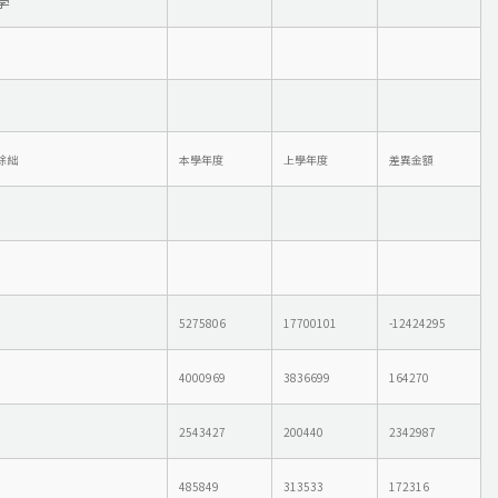
學
餘絀
本學年度
上學年度
差異金額
5275806
17700101
-12424295
4000969
3836699
164270
2543427
200440
2342987
485849
313533
172316