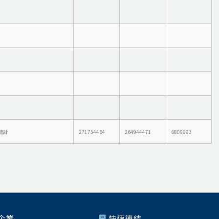
總計
271754464
264944471
6809993
企業
快速連結