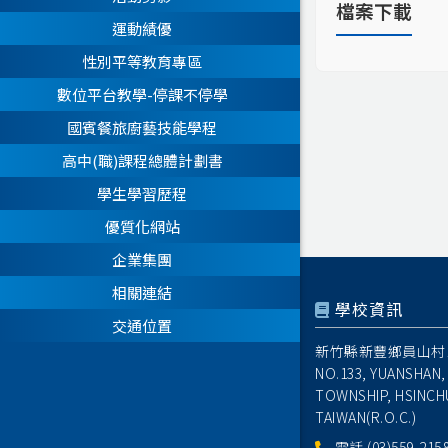
檔案下載
運動績優
性別平等教育專區
數位平台教學-停課不停學
國賓餐旅廚藝技能學程
高中(職)課程總體計劃書
學生學習歷程
優質化網站
企業集團
相關連結
學校資訊
交通位置
新竹縣新豐鄉員山村1
NO.133, YUANSHAN,
TOWNSHIP, HSINCH
TAIWAN(R.O.C.)
電話
(03)559-215