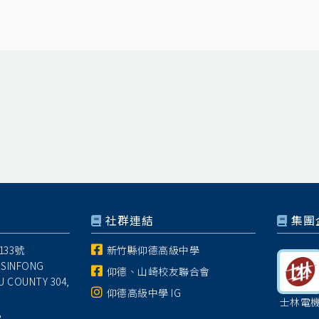
社群連結
集團
33號
新竹縣仰德高級中學
 SINFONG
仰德、山崎校友聯合會
U COUNTY 304,
仰德高級中學 IG
士林電
8