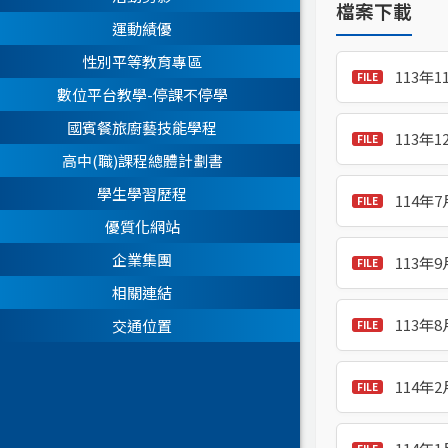
檔案下載
運動績優
性別平等教育專區
113年
數位平台教學-停課不停學
國賓餐旅廚藝技能學程
113年
高中(職)課程總體計劃書
學生學習歷程
114年
優質化網站
企業集團
113年
相關連結
113年
交通位置
114年