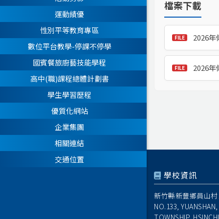
檔案下載
運動績優
性別平等教育專區
2026
數位平台教學-停課不停學
國賓餐旅廚藝技能學程
2026
高中(職)課程總體計劃書
學生學習歷程
優質化網站
企業集團
相關連結
交通位置
學校資訊
新竹縣新豐鄉員山村1
NO.133, YUANSHAN,
TOWNSHIP, HSINCH