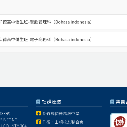
年仰德高中僑生班-餐飲管理科（Bohasa indonesia）
年仰德高中僑生班-電子商務科（Bohasa indonesia）
社群連結
集團
33號
新竹縣仰德高級中學
 SINFONG
仰德、山崎校友聯合會
U COUNTY 304,