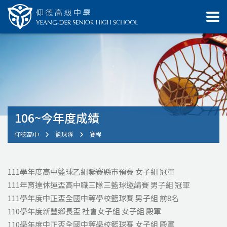
106~今年度成績
仰德高中
籃球隊
賽程
111學年度高中籃球乙組聯賽縣市預賽
女子組
冠軍
111年育達休運盃高中職三隊三籃球邀請賽
男子組
冠軍
111學年度中正盃全國中等學校籃球賽
男子組
前8名
110學年度新豐鄉長盃 社會女子組
女子組
殿軍
110學年度中正盃全國中等學校籃球賽
女子組
殿軍