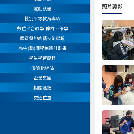
照片剪影
運動績優
性別平等教育專區
數位平台教學-停課不停學
國賓餐旅廚藝技能學程
高中(職)課程總體計劃書
學生學習歷程
優質化網站
企業集團
相關連結
交通位置