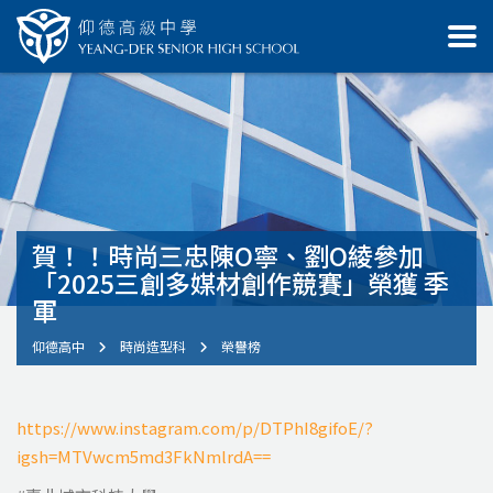
賀！！時尚三忠陳O寧、劉O綾參加
「2025三創多媒材創作競賽」榮獲 季
軍
仰德高中
時尚造型科
榮譽榜
https://www.instagram.com/p/DTPhI8gifoE/?
igsh=MTVwcm5md3FkNmlrdA==