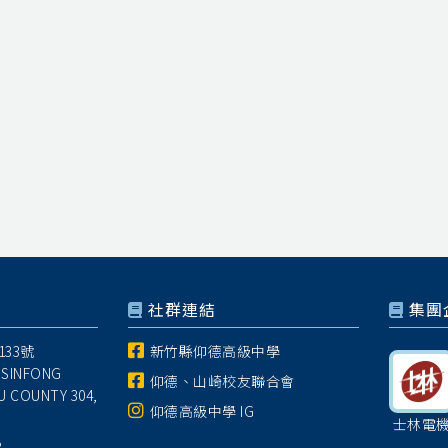
社群連結
集團
33號
新竹縣仰德高級中學
 SINFONG
仰德、山崎校友聯合會
U COUNTY 304,
仰德高級中學 IG
士林電
8