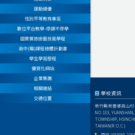
運動績優
性別平等教育專區
數位平台教學-停課不停學
國賓餐旅廚藝技能學程
高中(職)課程總體計劃書
學生學習歷程
優質化網站
企業集團
相關連結
學校資訊
交通位置
新竹縣新豐鄉員山村1
NO.133, YUANSHAN,
TOWNSHIP, HSINCH
TAIWAN(R.O.C.)
電話
(03)559-215