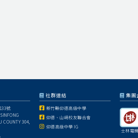
社群連結
集團
33號
新竹縣仰德高級中學
 SINFONG
仰德、山崎校友聯合會
U COUNTY 304,
仰德高級中學 IG
士林電
8