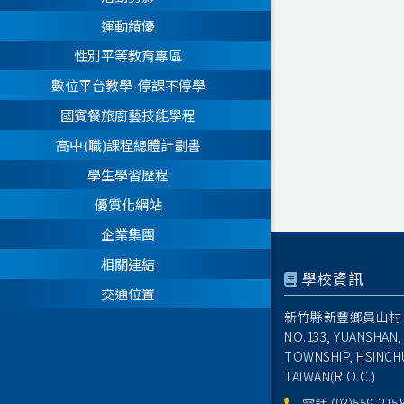
運動績優
性別平等教育專區
數位平台教學-停課不停學
國賓餐旅廚藝技能學程
高中(職)課程總體計劃書
學生學習歷程
優質化網站
企業集團
相關連結
學校資訊
交通位置
新竹縣新豐鄉員山村1
NO.133, YUANSHAN,
TOWNSHIP, HSINCH
TAIWAN(R.O.C.)
電話
(03)559-215