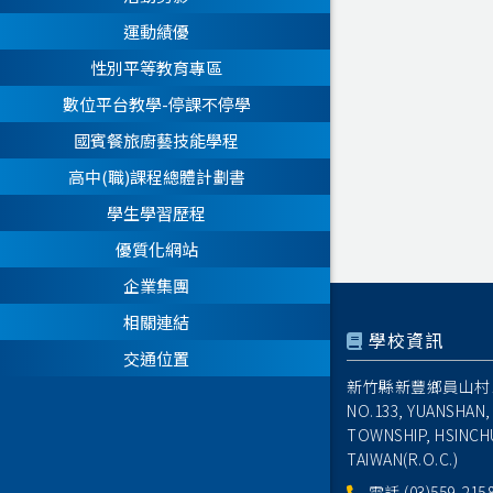
運動績優
性別平等教育專區
數位平台教學-停課不停學
國賓餐旅廚藝技能學程
高中(職)課程總體計劃書
學生學習歷程
優質化網站
企業集團
相關連結
學校資訊
交通位置
新竹縣新豐鄉員山村1
NO.133, YUANSHAN,
TOWNSHIP, HSINCH
TAIWAN(R.O.C.)
電話
(03)559-215