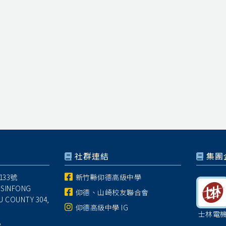
社群連結
集團
33號
新竹縣仰德高級中學
 SINFONG
仰德、山崎校友聯合會
U COUNTY 304,
仰德高級中學 IG
士林電
8