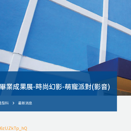
度畢業成果展-時尚幻影-萌寵派對(影音)
造型科
最新消息
/86zUZkTp_hQ