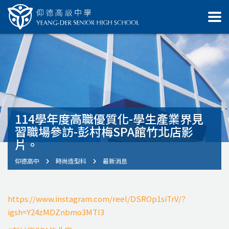
114學年度高職優質化-學生產業界見
習職場參訪-彭村梅SPA館竹北店影
片。
仰德高中
時尚造型科
最新消息
https://www.instagram.com/reel/DSROp1siTrV/?
igsh=Y24zMDZnbmo3MTI3