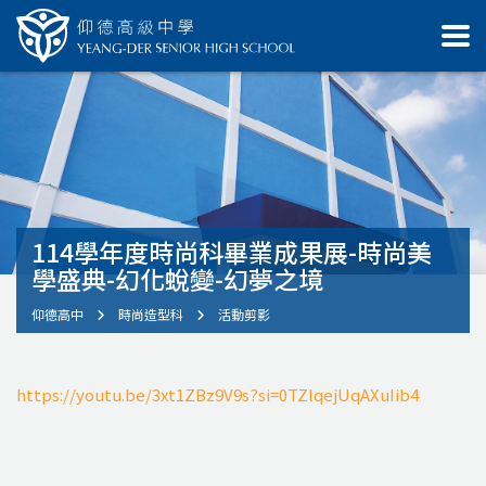
114學年度時尚科畢業成果展-時尚美
學盛典-幻化蛻變-幻夢之境
仰德高中
時尚造型科
活動剪影
https://youtu.be/3xt1ZBz9V9s?si=0TZlqejUqAXuIib4