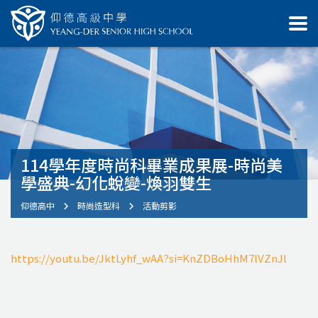
114學年度時尚科畢業成果展-時尚美
學盛典-幻化蛻變-煥羽雙生
仰德高中
時尚造型科
活動剪影
https://youtu.be/JktLyhf_wAA?si=KnZDBoHhM7lVZnJl