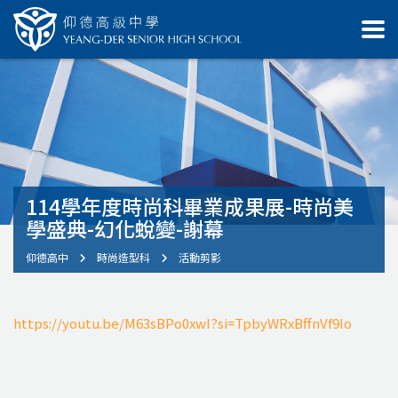
114學年度時尚科畢業成果展-時尚美
學盛典-幻化蛻變-謝幕
仰德高中
時尚造型科
活動剪影
https://youtu.be/M63sBPo0xwI?si=TpbyWRxBffnVf9Io