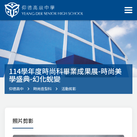
114學年度時尚科畢業成果展-時尚美
學盛典-幻化蛻變
仰德高中
時尚造型科
活動剪影
照片剪影