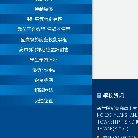
運動績優
性別平等教育專區
數位平台教學-停課不停學
國賓餐旅廚藝技能學程
高中(職)課程總體計劃書
學生學習歷程
優質化網站
企業集團
相關連結
學校資訊
交通位置
新竹縣新豐鄉員山村1
NO.133, YUANSHAN,
TOWNSHIP, HSINCH
TAIWAN(R.O.C.)
電話
(03)559-215