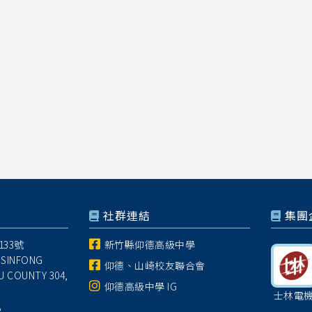
社群連結
集團
33號
新竹縣仰德高級中學
 SINFONG
仰德、山崎校友聯合會
U COUNTY 304,
仰德高級中學 IG
士林電
8