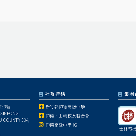
社群連結
集團
33號
新竹縣仰德高級中學
 SINFONG
仰德、山崎校友聯合會
U COUNTY 304,
仰德高級中學 IG
士林電
8