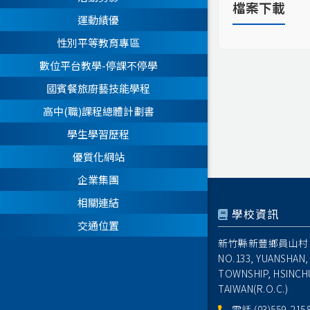
檔案下載
運動績優
性別平等教育專區
數位平台教學-停課不停學
國賓餐旅廚藝技能學程
高中(職)課程總體計劃書
學生學習歷程
優質化網站
企業集團
相關連結
學校資訊
交通位置
新竹縣新豐鄉員山村1
NO.133, YUANSHAN,
TOWNSHIP, HSINCH
TAIWAN(R.O.C.)
電話
(03)559-215