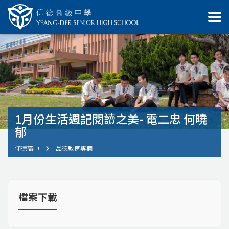
1月份生活週記閱讀之美- 電二忠 何曉
郁
仰德高中
品德教育專欄
檔案下載