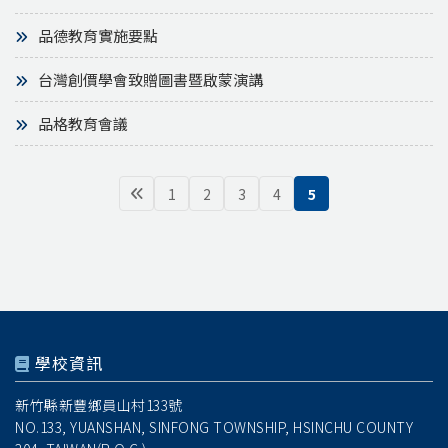
品德教育實施要點
台灣創價學會致贈圖書暨啟蒙演講
品格教育會議
1
2
3
4
5
學校資訊
新竹縣新豐鄉員山村133號
NO.133, YUANSHAN, SINFONG TOWNSHIP, HSINCHU COUNTY