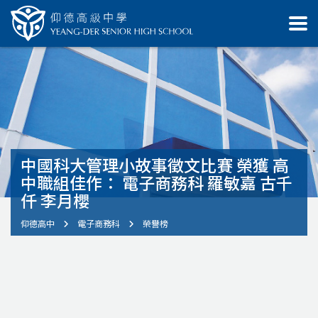
中國科大管理小故事徵文比賽 榮獲 高
中職組佳作： 電子商務科 羅敏嘉 古千
仟 李月櫻
仰德高中
電子商務科
榮譽榜