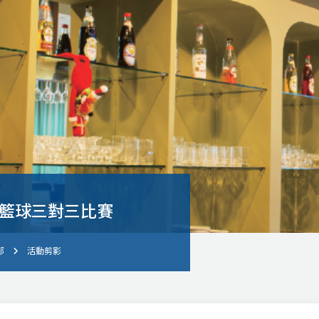
度籃球三對三比賽
部
活動剪影