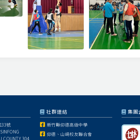
社群連結
集團
33號
新竹縣仰德高級中學
 SINFONG
仰德、山崎校友聯合會
U COUNTY 304,