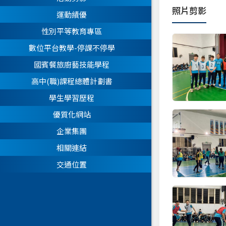
照片剪影
運動績優
性別平等教育專區
數位平台教學-停課不停學
國賓餐旅廚藝技能學程
高中(職)課程總體計劃書
學生學習歷程
優質化網站
企業集團
相關連結
交通位置