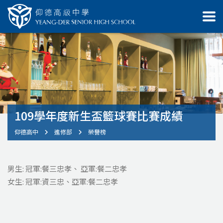
109學年度新生盃籃球賽比賽成績
仰德高中
進修部
榮譽榜
男生: 冠軍:餐三忠孝、 亞軍:餐二忠孝
女生: 冠軍:資三忠、亞軍:餐二忠孝