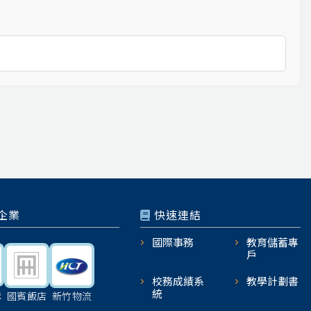
企業
快速連結
國際事務
教育儲蓄專
戶
校務成績系
教學計劃書
統
機
國賓飯店
新竹物流