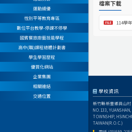
檔案下載
運動績優
性別平等教育專區
114
數位平台教學-停課不停學
國賓餐旅廚藝技能學程
高中(職)課程總體計劃書
學生學習歷程
優質化網站
企業集團
相關連結
學校資訊
交通位置
新竹縣新豐鄉員山村1
NO.133, YUANSHAN,
TOWNSHIP, HSINCH
TAIWAN(R.O.C.)
電話
(03)559-215