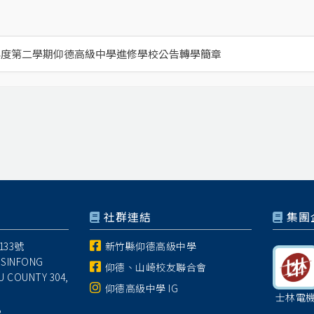
學年度第二學期仰德高級中學進修學校公告轉學簡章
社群連結
集團
33號
新竹縣仰德高級中學
 SINFONG
仰德、山崎校友聯合會
U COUNTY 304,
仰德高級中學 IG
士林電
8