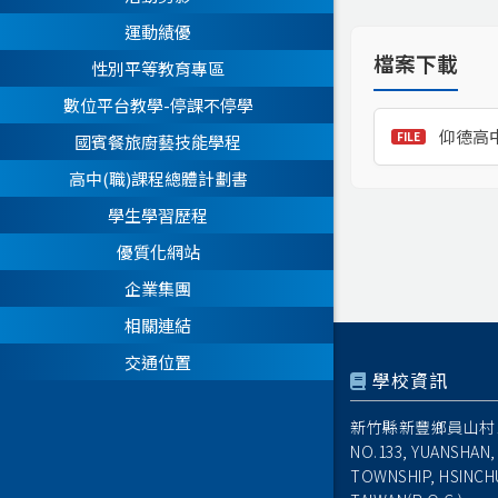
運動績優
檔案下載
性別平等教育專區
數位平台教學-停課不停學
仰德高
國賓餐旅廚藝技能學程
高中(職)課程總體計劃書
學生學習歷程
優質化網站
企業集團
相關連結
交通位置
學校資訊
新竹縣新豐鄉員山村1
NO.133, YUANSHAN,
TOWNSHIP, HSINCH