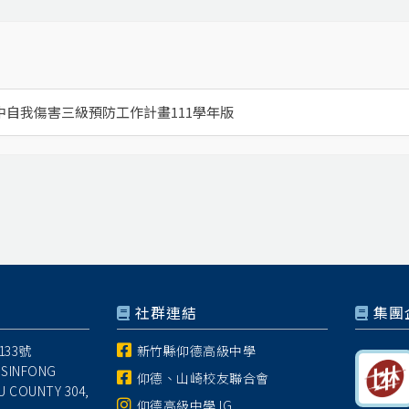
中自我傷害三級預防工作計畫111學年版
社群連結
集團
33號
新竹縣仰德高級中學
 SINFONG
仰德、山崎校友聯合會
U COUNTY 304,
仰德高級中學 IG