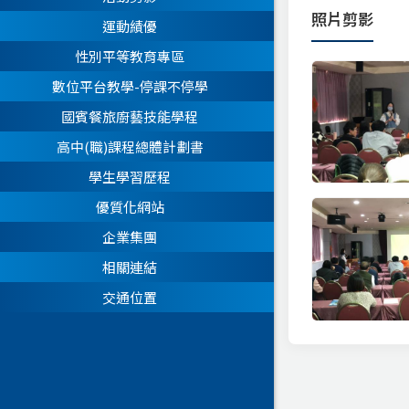
照片剪影
運動績優
性別平等教育專區
數位平台教學-停課不停學
國賓餐旅廚藝技能學程
高中(職)課程總體計劃書
學生學習歷程
優質化網站
企業集團
相關連結
交通位置