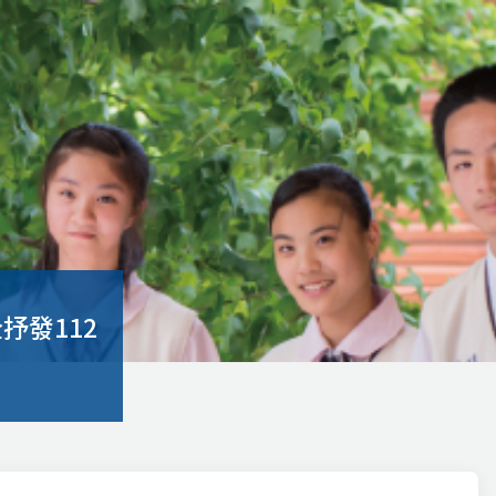
抒發112