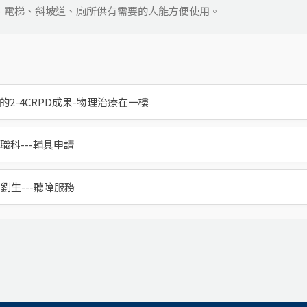
位、電梯、斜坡道、廁所供有需要的人能方便使用。
2 的2-4CRPD成果-物理治療在一樓
1綜職科---輔具申請
三劉生---聽障服務