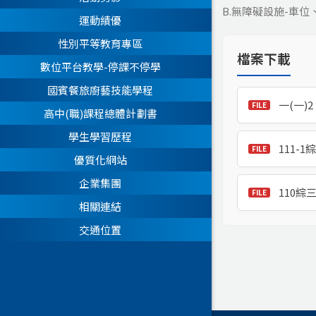
B.無障礙設施-車
運動績優
性別平等教育專區
檔案下載
數位平台教學-停課不停學
國賓餐旅廚藝技能學程
一(一)
高中(職)課程總體計劃書
學生學習歷程
111-
優質化網站
企業集團
110綜
相關連結
交通位置