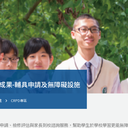
D成果-輔具申請及無障礙設施
處
CRPD專區
具申請、檢修評估與家長到校諮詢服務，幫助學生於學校學習更能無