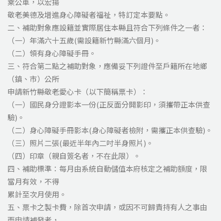
乘公車，以宏揚
敬老美德及增進身心障礙者福祉，特訂定本要點。
二、補助對象應設籍並實際居住本縣且符合下列條件之一者：
（一）年滿六十五歲(需設籍新竹縣滿六個月)。
（二）領有身心障礙手冊。
三、符合第二點之補助對象，應備妥下列證件至戶籍所在地鄉
（鎮、市）公所
申請新竹縣敬老愛心卡（以下簡稱票卡）：
（一）國民身分證影本一份(正反面分開影印，須攜帶正本供查
驗)。
（二）身心障礙手冊影本(身心障礙者檢附，需攜正本供查驗)。
（三）照片二張(最近半年內二吋半身照片)。
（四）印章（親自簽名者，不在此限）。
四、補助標準：每月由系統自動儲值本府核定之補助額度，限
當月有效，不得
累計至次月使用。
五、票卡之製卡費，除首次申請，或因不可歸責持有人之事由
而申請補發者，