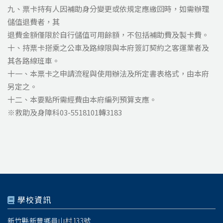
九、票卡持有人因補助身分變更或依規定應繳回時，如需辦理
儲值退費者，其
退費金額僅限於自行儲值可用餘額，不包括補助費及製卡費。
十、持票卡搭乘之公車及路線限與本府簽訂契約之客運業者及
其各路線班車。
十一、本票卡之申請流程與使用辦法及所定書表格式，由本府
另定之。
十二、本要點所需經費由本府編列預算支應。
※救助及身障科03-5518101轉3183
學校資訊
新竹縣新豐鄉員山村133號