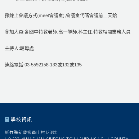
採線上會議方式(meet會議室),會議室代碼會議前二天給
參加人員:各國中特教老師.高一導師.科主任.特教相關業務人員
主持人:輔導處
連絡電話:03-5592158-133或132或135
學校資訊
新竹縣新豐鄉員山村133號