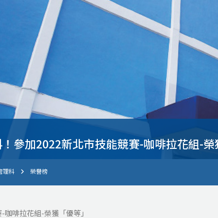
！參加2022新北市技能競賽-咖啡拉花組-
管理科
榮譽榜
賽-咖啡拉花組-榮獲「優等」