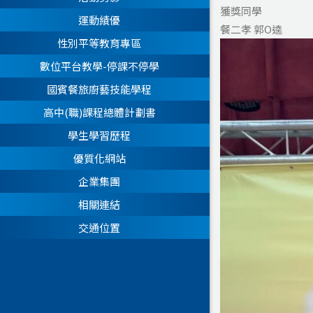
獲獎同學
運動績優
餐二孝 郭O逵
性別平等教育專區
數位平台教學-停課不停學
國賓餐旅廚藝技能學程
高中(職)課程總體計劃書
學生學習歷程
優質化網站
企業集團
相關連結
交通位置