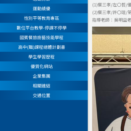
(1)餐三孝/左〇哲/
運動績優
(2)餐三孝/許〇瑄/
性別平等教育專區
指導老師：吳明益
數位平台教學-停課不停學
國賓餐旅廚藝技能學程
高中(職)課程總體計劃書
學生學習歷程
優質化網站
企業集團
相關連結
交通位置