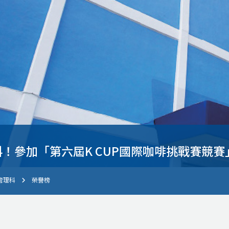
！參加「第六屆K CUP國際咖啡挑戰賽競
管理科
榮譽榜