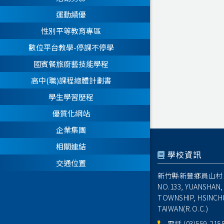
運動績優
性別平等教育專區
數位平台教學-停課不停學
國賓餐旅廚藝技能學程
高中(職)課程總體計劃書
學生學習歷程
優質化網站
企業集團
相關連結
學校資訊
交通位置
新竹縣新豐鄉員山村1
NO.133, YUANSHAN,
TOWNSHIP, HSINCH
TAIWAN(R.O.C.)
電話
(03)559-215