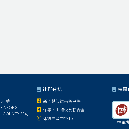
社群連結
集團
33號
新竹縣仰德高級中學
 SINFONG
仰德、山崎校友聯合會
U COUNTY 304,
仰德高級中學 IG
士林電
8