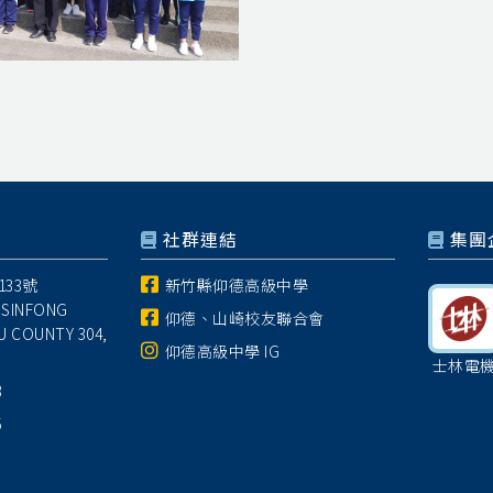
社群連結
集團
33號
新竹縣仰德高級中學
 SINFONG
仰德、山崎校友聯合會
U COUNTY 304,
仰德高級中學 IG
士林電
8
5