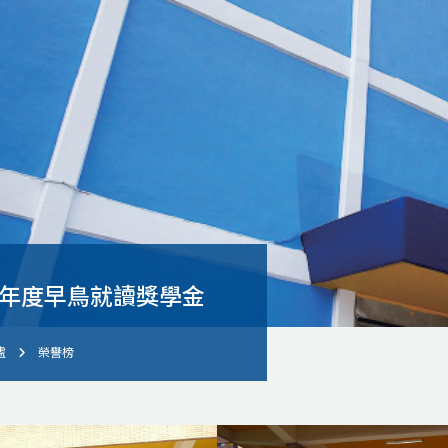
學年度早鳥就讀獎學金
處
榮譽榜