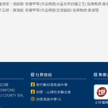
盧德安、翁銘駿 榮獲甲等(作品標題:水晶世界的鐵之王) 指導教師:黃
芷妍、周湘庭 榮獲甲等(作品標題:豆渣腦筋) 指導教師:黃俊理
社群連結
集團
33號
新竹縣仰德高級中學
 SINFONG
仰德、山崎校友聯合會
U COUNTY 304,
仰德高級中學 IG
士林電
8