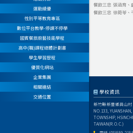
餐飲三忠 張涵育、
運動績優
餐飲三忠 徐菀苓、干
性別平等教育專區
數位平台教學-停課不停學
國賓餐旅廚藝技能學程
高中(職)課程總體計劃書
學生學習歷程
優質化網站
企業集團
相關連結
學校資訊
交通位置
新竹縣新豐鄉員山村1
NO.133, YUANSHAN,
TOWNSHIP, HSINCH
TAIWAN(R.O.C.)
電話
(03)559-215