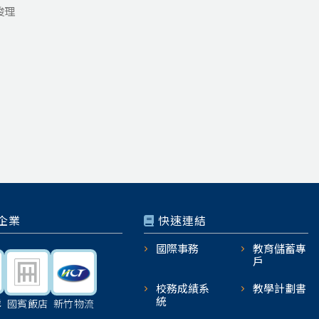
俊理
企業
快速連結
國際事務
教育儲蓄專
戶
校務成績系
教學計劃書
統
機
國賓飯店
新竹物流