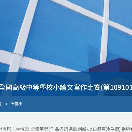
參加全國高級中等學校小論文寫作比賽(第1091
處
榮譽榜
林彥彤、林怡如 榮獲甲等(作品標題:月餅創新-以白鳳豆沙為例) 指導