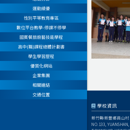
運動績優
性別平等教育專區
數位平台教學-停課不停學
國賓餐旅廚藝技能學程
高中(職)課程總體計劃書
學生學習歷程
優質化網站
企業集團
相關連結
交通位置
學校資訊
新竹縣新豐鄉員山村1
NO.133, YUANSHAN,