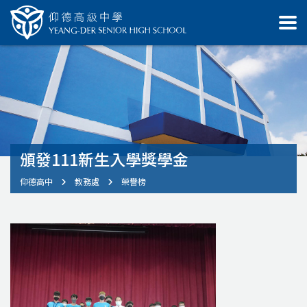
頒發111新生入學獎學金
仰德高中
教務處
榮譽榜