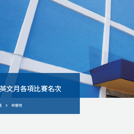
度英文月各項比賽名次
處
榮譽榜