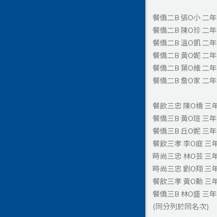
餐僑二B 張O小 二
餐僑二B 陳O珍 二
餐僑二B 溫O凱 二
餐僑二B 黃O妮 二
餐僑二B 葉O維 二
餐僑二B 詹O家 二
餐飲三忠 陳O橋 三
餐僑三B 黃O瑄 三
餐僑三B 丘O妮 三
餐飲三孝 李O庭 三
時尚三忠 林O芸 三
時尚三忠 劉O翔 三
餐飲三孝 黃O勳 三
餐僑三B 林O盛 三
(同分列於同名次)