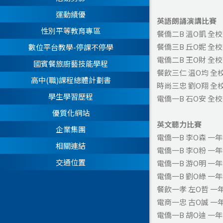
運動績優
英語朗誦演講比賽
性別平等教育專區
餐僑二B 溫O凱 全
餐僑三B 丘O妮 全
數位平台教學-停課不停學
電僑二B 王O財 全
國賓餐旅廚藝技能學程
餐飲三仁 温O均 全
高中(職)課程總體計劃書
時尚三忠 劉O翔 全
學生學習歷程
電僑一B 石O安 全
優質化網站
英文聽力比賽
企業集團
電僑一B 李O森 一
相關連結
電僑一B 李O粉 一
交通位置
電僑一B 游O明 一
電僑一B 劉O綠 一
餐飲一孝 左O哲 一
電商一忠 古O誠 一
電僑一B 胡O迪 一