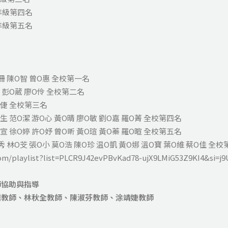
年級第四名
年級第五名
珊 陳O智 曾O惠 全校第一名
 彭O葳 廖O伶 全校第二名
O倢 全校第三名
生 范O潔 游O心 黃O晴 廖O敏 劉O嘉 羅O菁 全校第四名
宣 徐O婷 許O妤 曾O昕 黃O瑄 黃O蓁 羅O暄 全校第五名
秀 林O芠 張O小 莫O浩 陳O珍 温O凱 黃O娜 溫O寶 葉O維 蔡O佳 全
com/playlist?list=PLCR9J42evPBvKad78-ujX9LMiG53Z9KI4&si=j
師協助與指導
儒教師、林秋全教師、陳淑芬教師、涂靖婕教師