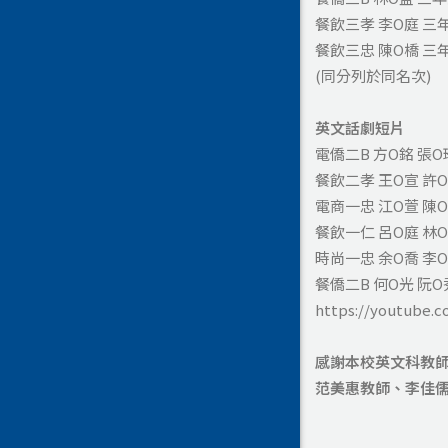
餐飲三孝 李O庭 三
餐飲三忠 陳O橋 三
(同分列於同名次)
英文話劇短片
電僑二B 方O銘 張O
餐飲二孝 王O宣 許O
電商一忠 江O萱 陳
餐飲一仁 呂O庭 林O
時尚一忠 余O喬 李O
餐僑二B 何O光 阮O
https://youtube.
感謝本校英文科教
范美惠教師、李佳