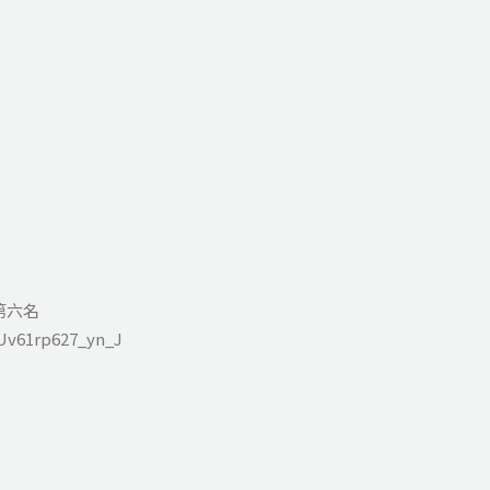
校第六名
9Uv61rp627_yn_J