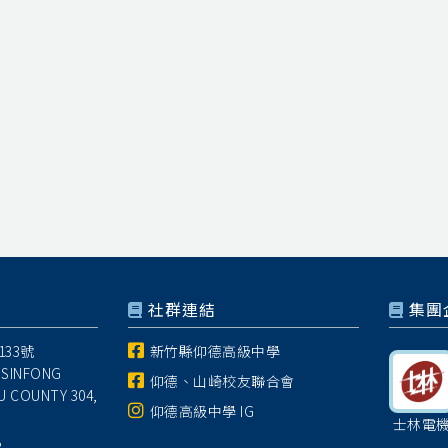
社群連結
集團
33號
新竹縣仰德高級中學
 SINFONG
仰德、山崎校友聯合會
U COUNTY 304,
仰德高級中學 IG
士林電
8