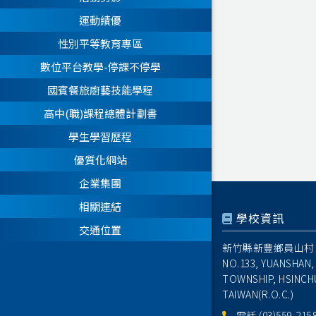
運動績優
性別平等教育專區
數位平台教學-停課不停學
國賓餐旅廚藝技能學程
高中(職)課程總體計劃書
學生學習歷程
優質化網站
企業集團
相關連結
學校資訊
交通位置
新竹縣新豐鄉員山村1
NO.133, YUANSHAN,
TOWNSHIP, HSINCH
TAIWAN(R.O.C.)
電話
(03)559-215