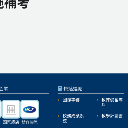
實施補考
企業
快速連結
國際事務
教育儲蓄專
戶
校務成績系
教學計劃書
統
機
國賓飯店
新竹物流