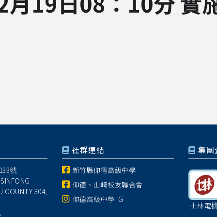
年2月19日08：10分 
社群連結
集團
33號
新竹縣仰德高級中學
 SINFONG
仰德、山崎校友聯合會
U COUNTY 304,
仰德高級中學 IG
士林電
8