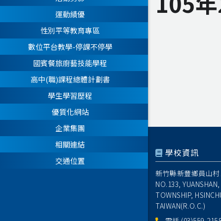
105
運動績優
性別平等教育專區
數位平台教學-停課不停學
國賓餐旅廚藝技能學程
高中(職)課程總體計劃書
學生學習歷程
優質化網站
企業集團
相關連結
學校資訊
交通位置
新竹縣新豐鄉員山村1
NO.133, YUANSHAN,
TOWNSHIP, HSINCH
TAIWAN(R.O.C.)
電話
(03)559-215