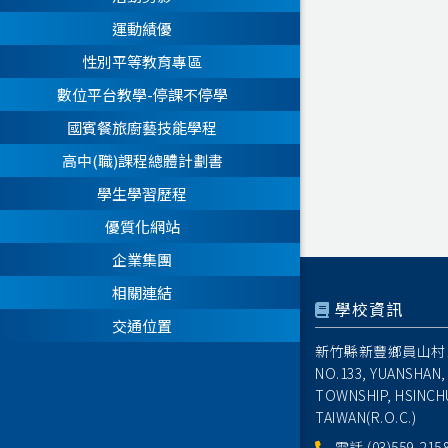
運動績優
性別平等教育專區
數位平台教學-停課不停學
國賓餐旅廚藝技能學程
高中(職)課程總體計劃書
學生學習歷程
優質化網站
企業集團
相關連結
學校資訊
交通位置
新竹縣新豐鄉員山村1
NO.133, YUANSHAN,
TOWNSHIP, HSINCH
TAIWAN(R.O.C.)
電話
(03)559-215