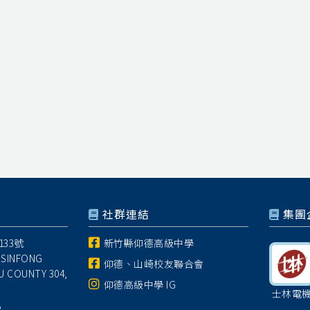
社群連結
集團
33號
新竹縣仰德高級中學
 SINFONG
仰德、山崎校友聯合會
U COUNTY 304,
仰德高級中學 IG
士林電
8