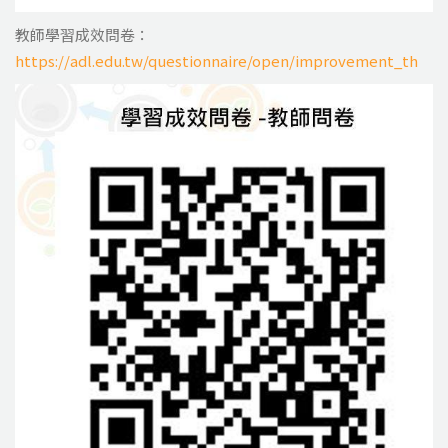
教師學習成效問卷：
https://adl.edu.tw/questionnaire/open/improvement_th