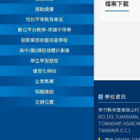
檔案下載
運動績優
性別平等教育專區
數位平台教學-停課不停學
國賓餐旅廚藝技能學程
高中(職)課程總體計劃書
學生學習歷程
優質化網站
企業集團
相關連結
學校資訊
交通位置
新竹縣新豐鄉員山村1
NO.133, YUANSHAN,
TOWNSHIP, HSINCH
TAIWAN(R.O.C.)
電話
(03)559-215