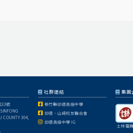
社群連結
集團
33號
新竹縣仰德高級中學
 SINFONG
仰德、山崎校友聯合會
U COUNTY 304,
仰德高級中學 IG
士林電
8